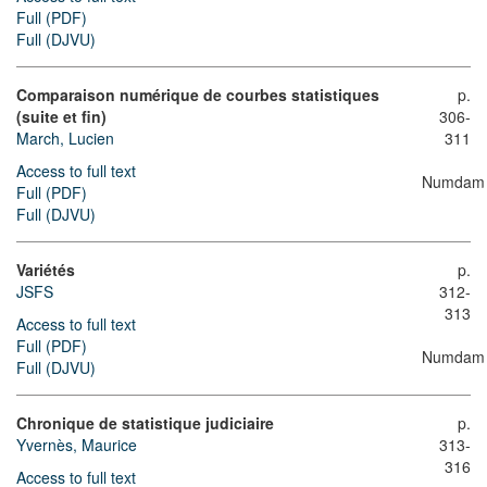
Full (PDF)
Full (DJVU)
Comparaison numérique de courbes statistiques
p.
(suite et fin)
306-
March, Lucien
311
Access to full text
Numdam
Full (PDF)
Full (DJVU)
Variétés
p.
JSFS
312-
313
Access to full text
Full (PDF)
Numdam
Full (DJVU)
Chronique de statistique judiciaire
p.
Yvernès, Maurice
313-
316
Access to full text