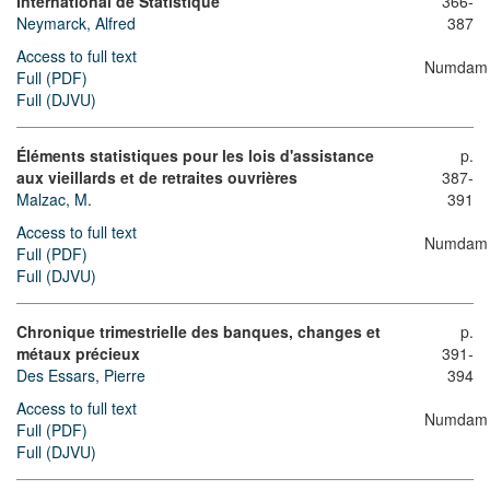
International de Statistique
366-
Neymarck, Alfred
387
Access to full text
Numdam
Full (PDF)
Full (DJVU)
Éléments statistiques pour les lois d'assistance
p.
aux vieillards et de retraites ouvrières
387-
Malzac, M.
391
Access to full text
Numdam
Full (PDF)
Full (DJVU)
Chronique trimestrielle des banques, changes et
p.
métaux précieux
391-
Des Essars, Pierre
394
Access to full text
Numdam
Full (PDF)
Full (DJVU)