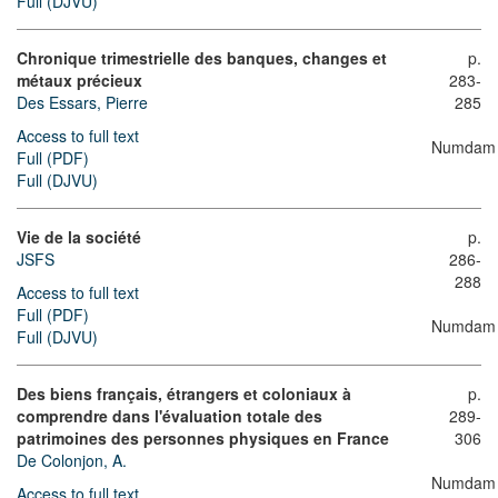
Full (DJVU)
Chronique trimestrielle des banques, changes et
p.
métaux précieux
283-
Des Essars, Pierre
285
Access to full text
Numdam
Full (PDF)
Full (DJVU)
Vie de la société
p.
JSFS
286-
288
Access to full text
Full (PDF)
Numdam
Full (DJVU)
Des biens français, étrangers et coloniaux à
p.
comprendre dans l'évaluation totale des
289-
patrimoines des personnes physiques en France
306
De Colonjon, A.
Numdam
Access to full text