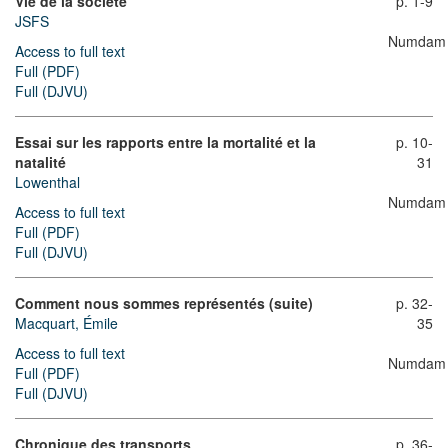
Vie de la société
p. 1-9
JSFS
Numdam
Access to full text
Full (PDF)
Full (DJVU)
Essai sur les rapports entre la mortalité et la
p. 10-
natalité
31
Lowenthal
Numdam
Access to full text
Full (PDF)
Full (DJVU)
Comment nous sommes représentés (suite)
p. 32-
Macquart, Émile
35
Access to full text
Numdam
Full (PDF)
Full (DJVU)
Chronique des transports
p. 36-