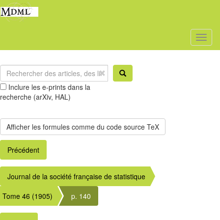
Toggl
naviga
Inclure les e-prints dans la
recherche (arXiv, HAL)
Précédent
Journal de la société française de statistique
Tome 46 (1905)
p. 140