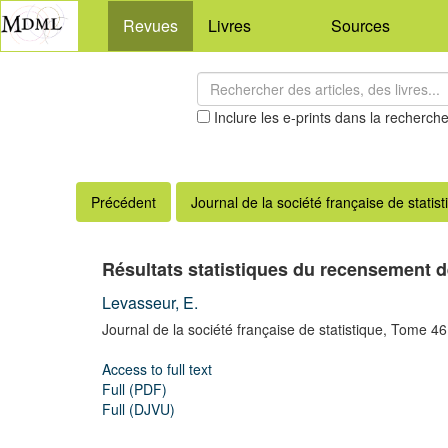
Revues
Livres
Sources
Inclure les e-prints dans la recherch
Précédent
Journal de la société française de statist
Résultats statistiques du recensement de
Levasseur, E.
Journal de la société française de statistique,
Tome 46
Access to full text
Full (PDF)
Full (DJVU)