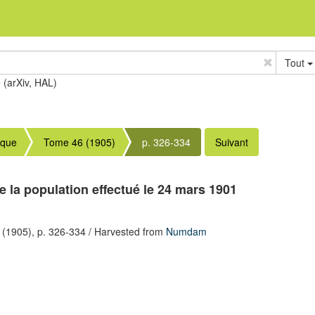
Tout
e (arXiv, HAL)
ique
Tome 46 (1905)
p. 326-334
Suivant
 la population effectué le 24 mars 1901
(1905),
p. 326-334
/ Harvested from
Numdam