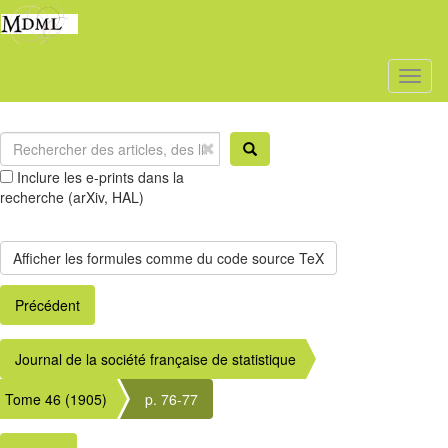
Toggl
naviga
Inclure les e-prints dans la
recherche (arXiv, HAL)
Précédent
Journal de la société française de statistique
Tome 46 (1905)
p. 76-77