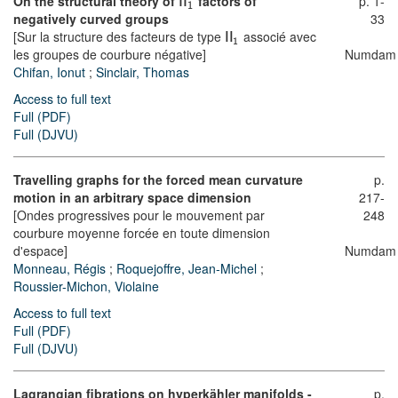
On the structural theory of
factors of
p. 1-
II
1
negatively curved groups
33
[Sur la structure des facteurs de type
associé avec
II
1
les groupes de courbure négative]
Numdam
Chifan, Ionut
;
Sinclair, Thomas
Access to full text
Full (PDF)
Full (DJVU)
Travelling graphs for the forced mean curvature
p.
motion in an arbitrary space dimension
217-
[Ondes progressives pour le mouvement par
248
courbure moyenne forcée en toute dimension
d'espace]
Numdam
Monneau, Régis
;
Roquejoffre, Jean-Michel
;
Roussier-Michon, Violaine
Access to full text
Full (PDF)
Full (DJVU)
Lagrangian fibrations on hyperkähler manifolds -
p.