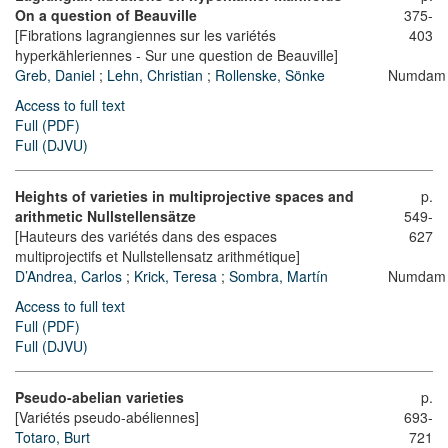
On a question of Beauville
375-
[Fibrations lagrangiennes sur les variétés
403
hyperkähleriennes - Sur une question de Beauville]
Greb, Daniel
;
Lehn, Christian
;
Rollenske, Sönke
Numdam
Access to full text
Full (PDF)
Full (DJVU)
Heights of varieties in multiprojective spaces and
p.
arithmetic Nullstellensätze
549-
[Hauteurs des variétés dans des espaces
627
multiprojectifs et Nullstellensatz arithmétique]
D’Andrea, Carlos
;
Krick, Teresa
;
Sombra, Martín
Numdam
Access to full text
Full (PDF)
Full (DJVU)
Pseudo-abelian varieties
p.
[Variétés pseudo-abéliennes]
693-
Totaro, Burt
721