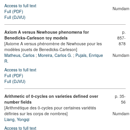
Access to full text
Numdam
Full (PDF)
Full (DJVU)
Axiom A versus Newhouse phenomena for
p.
Benedicks-Carleson toy models
857-
[Axiome A versus phénomène de Newhouse pour les
878
modèles jouets de Benedicks-Carleson]
Matheus, Carlos
;
Moreira, Carlos G.
;
Pujals, Enrique
Numdam
R.
Access to full text
Full (PDF)
Full (DJVU)
Arithmetic of 0-cycles on varieties defined over
p. 35-
number fields
56
[Arithmétique des 0-cycles pour certaines variétés
définies sur les corps de nombres]
Numdam
Liang, Yongqi
Access to full text