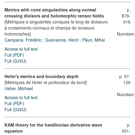
Metrics with cone singularities along normal
p.
crossing divisors and holomorphic tensor fields
879-
[Métriques à singularités coniques le long de diviseurs
916
à croisements normaux et champs de tenseurs
holomorphes]
Numdam
Campana, Frédéric
;
Guenancia, Henri
;
Păun, Mihai
Access to full text
Full (PDF)
Full (DJVU)
Hofer's metrics and boundary depth
p. 57-
[Métriques de Hofer et profondeur de bord]
129
Usher, Michael
Numdam
Access to full text
Full (PDF)
Full (DJVU)
KAM theory for the hamiltonian derivative wave
p.
equation
301-