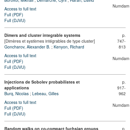
Borovoi, Mikhail
;
Demarche, Cyril
;
Harari, David
Numdam
Access to full text
Full (PDF)
Full (DJVU)
Dimers and cluster integrable systems
p.
[Dimères et systèmes intégrables de type cluster]
747-
Goncharov, Alexander B.
;
Kenyon, Richard
813
Access to full text
Numdam
Full (PDF)
Full (DJVU)
Injections de Sobolev probabilistes et
p.
applications
917-
Burq, Nicolas
;
Lebeau, Gilles
962
Access to full text
Numdam
Full (PDF)
Full (DJVU)
Random walks on co-compact fuchsian groups
p.