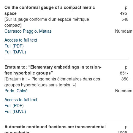
On the conformal gauge of a compact metric
p.
space
495-
[Sur la jauge conforme d'un espace métrique
548
compact]
Carrasco Piaggio, Matias
Numdam
Access to full text
Full (PDF)
Full (DJVU)
Erratum to: “Elementary embeddings in torsion-
p.
free hyperbolic groups”
851-
[Erratum à : « Plongements élémentaires dans des
856
groupes hyperboliques sans torsion »]
Perin, Chloé
Numdam
Access to full text
Full (PDF)
Full (DJVU)
Automatic continued fractions are transcendental
p.
or quadratic
1005-