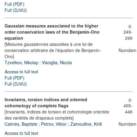
Full (PDF)
Full (DJVU)
Gaussian measures associated to the higher
p.
order conservation laws of the Benjamin-Ono
249-
equation
299
[Mesures gaussiennes associées à une loi de
conservation arbitraire de l'équation de Benjamin-
Numdam
Ono]
Tzvetkov, Nikolay
;
Visciglia, Nicola
Access to full text
Full (PDF)
Full (DJVU)
Invariants, torsion indices and oriented
p.
cohomology of complete flags
405-
[Invariants, indices de torsion et cohomologie orientée
448
des variétés de drapeaux complets]
Calmès, Baptiste
;
Petrov, Viktor
;
Zainoulline, Kirill
Numdam
Access to full text