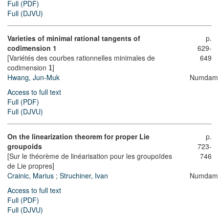
Full (PDF)
Full (DJVU)
Varieties of minimal rational tangents of
p.
codimension 1
629-
[Variétés des courbes rationnelles minimales de
649
codimension
]
1
Hwang, Jun-Muk
Numdam
Access to full text
Full (PDF)
Full (DJVU)
On the linearization theorem for proper Lie
p.
groupoids
723-
[Sur le théorème de linéarisation pour les groupoïdes
746
de Lie propres]
Crainic, Marius
;
Struchiner, Ivan
Numdam
Access to full text
Full (PDF)
Full (DJVU)