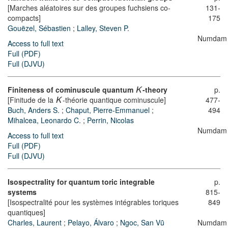
[Marches aléatoires sur des groupes fuchsiens co-
131-
compacts]
175
Gouëzel, Sébastien
;
Lalley, Steven P.
Numdam
Access to full text
Full (PDF)
Full (DJVU)
Finiteness of cominuscule quantum
-theory
p.
K
[Finitude de la
-théorie quantique cominuscule]
477-
K
Buch, Anders S.
;
Chaput, Pierre-Emmanuel
;
494
Mihalcea, Leonardo C.
;
Perrin, Nicolas
Numdam
Access to full text
Full (PDF)
Full (DJVU)
Isospectrality for quantum toric integrable
p.
systems
815-
[Isospectralité pour les systèmes intégrables toriques
849
quantiques]
Charles, Laurent
;
Pelayo, Álvaro
;
Ngoc, San Vũ
Numdam