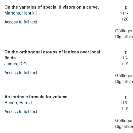
On the varieties of special divisors on a curve.
p.
Martens, Henrik H.
111-
120
Access to full text
Göttinger
Digitalis
On the orthogonal groups of lattices over local
p.
fields.
116-
James, D.G.
119
Access to full text
Göttinger
Digitalis
An intrinsic formula for volume.
p.
Ruben, Harold
116-
119
Access to full text
Göttinger
Digitalis