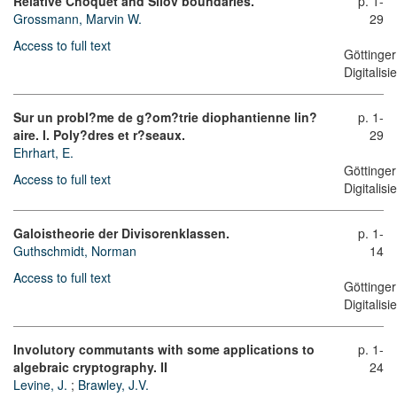
Relative Choquet and Silov boundaries.
p. 1-
Grossmann, Marvin W.
29
Access to full text
Göttinger
Digitalis
Sur un probl?me de g?om?trie diophantienne lin?
p. 1-
aire. I. Poly?dres et r?seaux.
29
Ehrhart, E.
Göttinger
Access to full text
Digitalis
Galoistheorie der Divisorenklassen.
p. 1-
Guthschmidt, Norman
14
Access to full text
Göttinger
Digitalis
Involutory commutants with some applications to
p. 1-
algebraic cryptography. II
24
Levine, J.
;
Brawley, J.V.