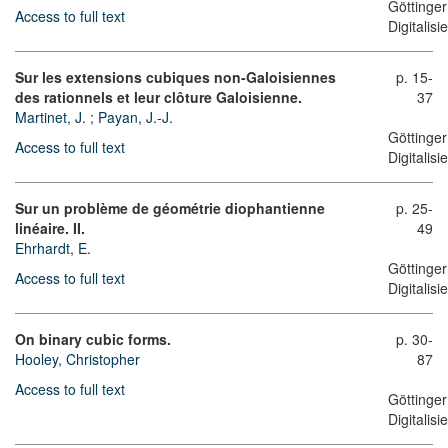
Göttinger
Access to full text
Digitalis
Sur les extensions cubiques non-Galoisiennes
p. 15-
des rationnels et leur clôture Galoisienne.
37
Martinet, J.
;
Payan, J.-J.
Göttinger
Access to full text
Digitalis
Sur un problème de géométrie diophantienne
p. 25-
linéaire. II.
49
Ehrhardt, E.
Göttinger
Access to full text
Digitalis
On binary cubic forms.
p. 30-
Hooley, Christopher
87
Access to full text
Göttinger
Digitalis