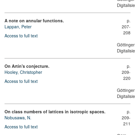
Digitalis
A note on annular functions.
p.
Lappan, Peter
207-
208
Access to full text
Göttinger
Digitalis
On Artin's conjecture.
p.
Hooley, Christopher
209-
220
Access to full text
Göttinger
Digitalis
On class numbers of lattices in isotropic spaces.
p.
Nobusawa, N.
209-
211
Access to full text