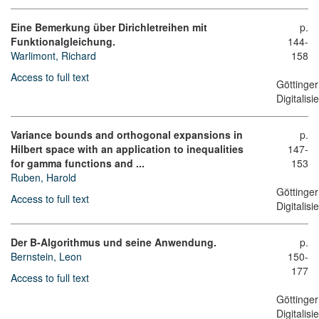
Eine Bemerkung über Dirichletreihen mit
p.
Funktionalgleichung.
144-
Warlimont, Richard
158
Access to full text
Göttinger
Digitalis
Variance bounds and orthogonal expansions in
p.
Hilbert space with an application to inequalities
147-
for gamma functions and ...
153
Ruben, Harold
Göttinger
Access to full text
Digitalis
Der B-Algorithmus und seine Anwendung.
p.
Bernstein, Leon
150-
177
Access to full text
Göttinger
Digitalis