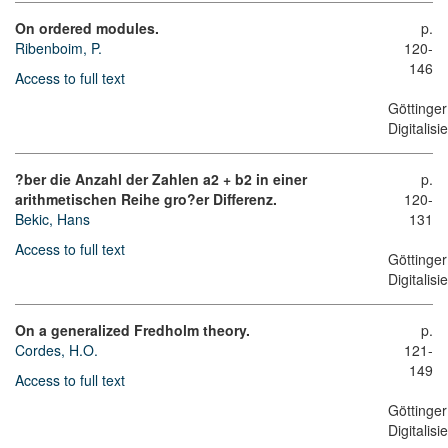
On ordered modules.
p.
Ribenboim, P.
120-
146
Access to full text
Göttinger
Digitalis
?ber die Anzahl der Zahlen a2 + b2 in einer
p.
arithmetischen Reihe gro?er Differenz.
120-
Bekic, Hans
131
Access to full text
Göttinger
Digitalis
On a generalized Fredholm theory.
p.
Cordes, H.O.
121-
149
Access to full text
Göttinger
Digitalis