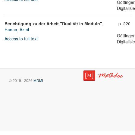
Göttinger
Digitalis
Berichtigung zu der Arbeit "Dualität in Moduln".
p. 220
Hanna, Azmi
Göttinger
Access to full text
Digitalis
© 2019 - 2026
MDML