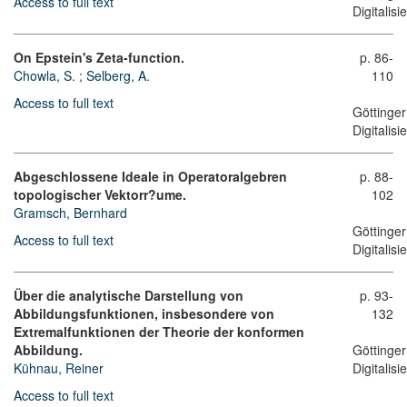
Access to full text
Digitalis
On Epstein's Zeta-function.
p. 86-
Chowla, S.
;
Selberg, A.
110
Access to full text
Göttinger
Digitalis
Abgeschlossene Ideale in Operatoralgebren
p. 88-
topologischer Vektorr?ume.
102
Gramsch, Bernhard
Göttinger
Access to full text
Digitalis
Über die analytische Darstellung von
p. 93-
Abbildungsfunktionen, insbesondere von
132
Extremalfunktionen der Theorie der konformen
Abbildung.
Göttinger
Kühnau, Reiner
Digitalis
Access to full text