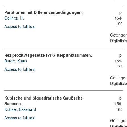
Partitionen mit Differenzenbedingungen.
p.
Göllnitz, H.
154-
190
Access to full text
Göttinger
Digitalis
Reziprozit?tsgesetze f?r Gitterpunktsummen.
p.
Burde, Klaus
159-
174
Access to full text
Göttinger
Digitalis
Kubische und biquadratische Gaußsche
p.
Summen.
159-
Krätzel, Ekkehard
165
Access to full text
Göttinger
Digitalis