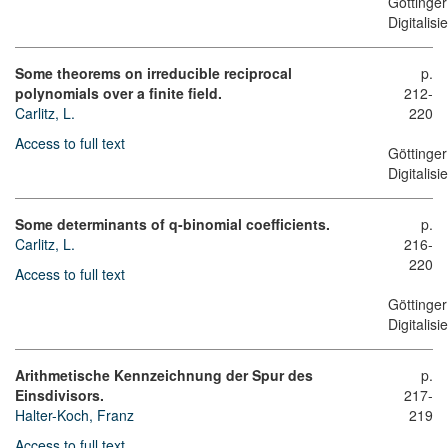
Göttinger
Digitalis
Some theorems on irreducible reciprocal
p.
polynomials over a finite field.
212-
Carlitz, L.
220
Access to full text
Göttinger
Digitalis
Some determinants of q-binomial coefficients.
p.
Carlitz, L.
216-
220
Access to full text
Göttinger
Digitalis
Arithmetische Kennzeichnung der Spur des
p.
Einsdivisors.
217-
Halter-Koch, Franz
219
Access to full text