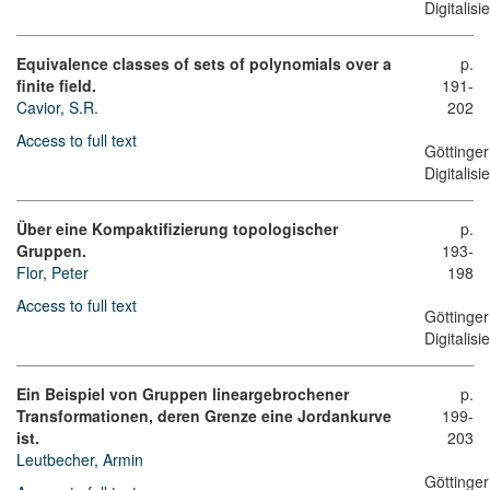
Digitalis
Equivalence classes of sets of polynomials over a
p.
finite field.
191-
Cavior, S.R.
202
Access to full text
Göttinger
Digitalis
Über eine Kompaktifizierung topologischer
p.
Gruppen.
193-
Flor, Peter
198
Access to full text
Göttinger
Digitalis
Ein Beispiel von Gruppen lineargebrochener
p.
Transformationen, deren Grenze eine Jordankurve
199-
ist.
203
Leutbecher, Armin
Göttinger