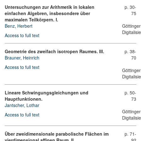
Untersuchungen zur Arithmetik in lokalen
p. 30-
einfachen Algebren, insbesondere über
75
maximalen Teilkörpern. I.
Benz, Herbert
Göttinger
Digitalis
Access to full text
Geometrie des zweifach isotropen Raumes. III.
p. 38-
Brauner, Heinrich
70
Access to full text
Göttinger
Digitalis
Lineare Schwingungsgleichungen und
p. 50-
Hauptfunktionen.
73
Jantscher, Lothar
Göttinger
Access to full text
Digitalis
Über zweidimensionale parabolische Flächen im
p. 71-
vierdimensional affinen Raum. II.
92