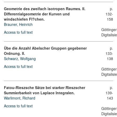
Geometrie des zweifach isotropen Raumes. II.
p.
Differentialgeometrie der Kurven und
132-
windschiefen Fl?chen.
158
Brauner, Heinrich
Göttinger
Access to full text
Digitalis
Übe die Anzahl Abelscher Gruppen gegebener
p.
Ordnung. II.
133-
Schwarz, Wolfgang
138
Access to full text
Göttinger
Digitalis
Fatou-Rieszsche Sätze bei starker Rieszscher
p.
Summierbarkeit von Laplace Integralen.
139-
Warlimont, Richard
143
Access to full text
Göttinger
Digitalis