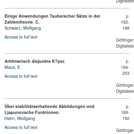
Digitalis
Einige Anwendungen Tauberscher Sätze in der
p.
Zahlentheorie. C.
182-
Schwarz, Wolfgang
188
Access to full text
Göttinger
Digitalis
Arithmetisch disjunkte K?per.
p.
Maus, E.
184-
203
Access to full text
Göttinger
Digitalis
Über stabilitätserhaltende Abbildungen und
p.
Ljapunovsche Funktionen.
189-
Hahn, Wolfgang
192
Access to full text
Göttinger