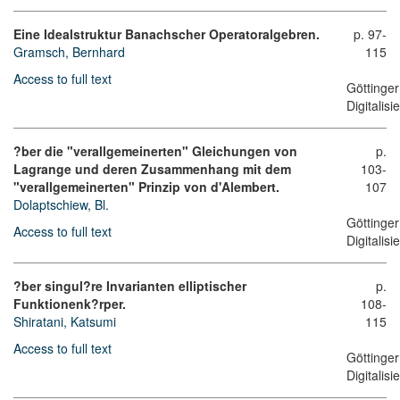
Eine Idealstruktur Banachscher Operatoralgebren.
p. 97-
Gramsch, Bernhard
115
Access to full text
Göttinger
Digitalis
?ber die "verallgemeinerten" Gleichungen von
p.
Lagrange und deren Zusammenhang mit dem
103-
"verallgemeinerten" Prinzip von d'Alembert.
107
Dolaptschiew, Bl.
Göttinger
Access to full text
Digitalis
?ber singul?re Invarianten elliptischer
p.
Funktionenk?rper.
108-
Shiratani, Katsumi
115
Access to full text
Göttinger
Digitalis