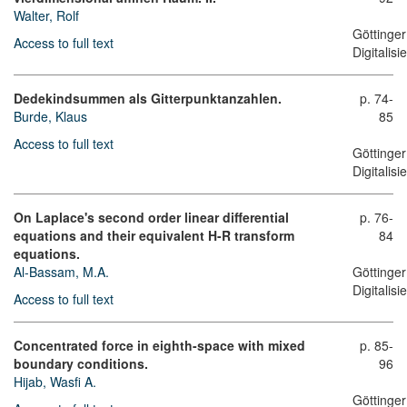
Walter, Rolf
Göttinger
Access to full text
Digitalis
Dedekindsummen als Gitterpunktanzahlen.
p. 74-
Burde, Klaus
85
Access to full text
Göttinger
Digitalis
On Laplace's second order linear differential
p. 76-
equations and their equivalent H-R transform
84
equations.
Al-Bassam, M.A.
Göttinger
Digitalis
Access to full text
Concentrated force in eighth-space with mixed
p. 85-
boundary conditions.
96
Hijab, Wasfi A.
Göttinger