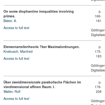
On some diophantine inequalities involving
p.
primes.
166-
Baker, A.
181
Access to full text
Göttinger
Digitalis
Elementarteilertheorie ?ber Maximalordnungen.
p.
Knebusch, Manfred
175-
183
Access to full text
Göttinger
Digitalis
Über zweidimensionale parabolische Flächen im
p.
vierdimensional affinen Raum. I.
178-
Walter, Rolf
208
Access to full text
Göttinger