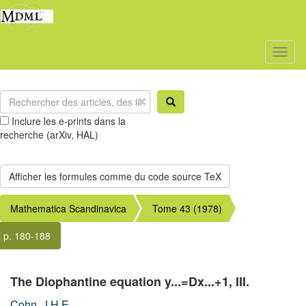
Toggl
naviga
Inclure les e-prints dans la
recherche (arXiv, HAL)
Mathematica Scandinavica
Tome 43 (1978)
p. 180-188
The Diophantine equation y...=Dx...+1, III.
Cohn, J.H.E.