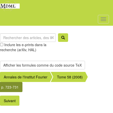
Toggl
naviga
Inclure les e-prints dans la
recherche (arXiv, HAL)
Annales de l'Institut Fourier
Tome 58 (2008)
p. 723-731
Suivant