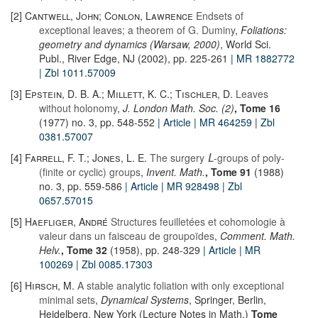
[2]
Cantwell, John; Conlon, Lawrence
Endsets of
exceptional leaves; a theorem of G. Duminy
,
Foliations:
geometry and dynamics (Warsaw, 2000)
, World Sci.
Publ., River Edge, NJ (2002), pp. 225-261
| MR 1882772
| Zbl 1011.57009
[3]
Epstein, D. B. A.; Millett, K. C.; Tischler, D.
Leaves
without holonomy
,
J. London Math. Soc. (2)
, Tome 16
(1977) no. 3, pp. 548-552
| Article
| MR 464259
| Zbl
0381.57007
[4]
Farrell, F. T.; Jones, L. E.
The surgery
-groups of poly-
L
(finite or cyclic) groups
,
Invent. Math.
, Tome 91
(1988)
no. 3, pp. 559-586
| Article
| MR 928498
| Zbl
0657.57015
[5]
Haefliger, André
Structures feuilletées et cohomologie à
valeur dans un faisceau de groupoïdes
,
Comment. Math.
Helv.
, Tome 32
(1958), pp. 248-329
| Article
| MR
100269
| Zbl 0085.17303
[6]
Hirsch, M.
A stable analytic foliation with only exceptional
minimal sets
,
Dynamical Systems
, Springer, Berlin,
Heidelberg, New York (Lecture Notes in Math.)
Tome