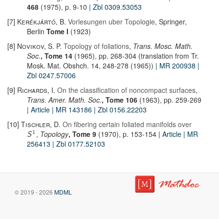
468
(1975), p. 9-10
| Zbl 0309.53053
[7]
Kerékjártó, B.
Vorlesungen uber Topologie
, Springer,
Berlin
Tome I
(1923)
[8]
Novikov, S. P.
Topology of foliations
,
Trans. Mosc. Math.
Soc.
, Tome 14
(1965), pp. 268-304 (translation from Tr.
Mosk. Mat. Obshch. 14, 248-278 (1965))
| MR 200938
|
Zbl 0247.57006
[9]
Richards, I.
On the classification of noncompact surfaces
,
Trans. Amer. Math. Soc.
, Tome 106
(1963), pp. 259-269
| Article
| MR 143186
| Zbl 0156.22203
[10]
Tischler, D.
On fibering certain foliated manifolds over
,
Topology
, Tome 9
(1970), p. 153-154
| Article
| MR
1
S
256413
| Zbl 0177.52103
© 2019 - 2026
MDML