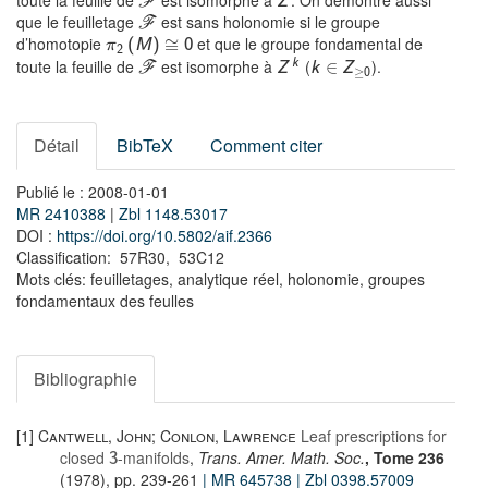
toute la feuille de
est isomorphe à
. On démontre aussi
Z
F
que le feuilletage
est sans holonomie si le groupe
F
d’homotopie
et que le groupe fondamental de
≅
(
M
)
0
π
2
toute la feuille de
est isomorphe à
(
).
k
∈
Z
k
Z
F
≥
0
Détail
BibTeX
Comment citer
Publié le : 2008-01-01
MR 2410388
|
Zbl 1148.53017
DOI :
https://doi.org/10.5802/aif.2366
Classification: 57R30, 53C12
Mots clés: feuilletages, analytique réel, holonomie, groupes
fondamentaux des feulles
Bibliographie
[1]
Cantwell, John; Conlon, Lawrence
Leaf prescriptions for
closed
-manifolds
,
Trans. Amer. Math. Soc.
, Tome 236
3
(1978), pp. 239-261
| MR 645738
| Zbl 0398.57009