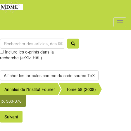
Toggl
naviga
Inclure les e-prints dans la
recherche (arXiv, HAL)
Annales de l'Institut Fourier
Tome 58 (2008)
p. 363-376
Suivant