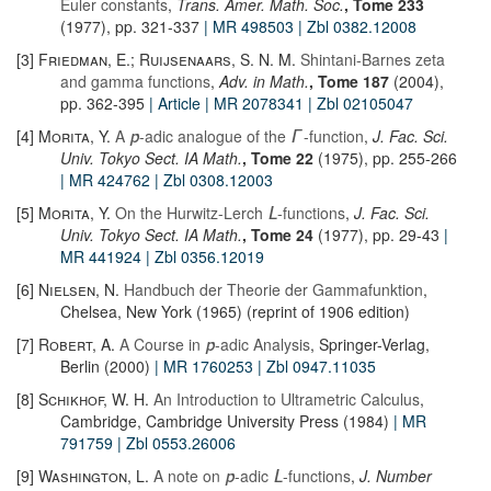
Euler constants
,
Trans. Amer. Math. Soc.
, Tome 233
(1977), pp. 321-337
| MR 498503
| Zbl 0382.12008
[3]
Friedman, E.; Ruijsenaars, S. N. M.
Shintani-Barnes zeta
and gamma functions
,
Adv. in Math.
, Tome 187
(2004),
pp. 362-395
| Article
| MR 2078341
| Zbl 02105047
[4]
Morita, Y.
A
-adic analogue of the
-function
,
J. Fac. Sci.
p
Γ
Univ. Tokyo Sect. IA Math.
, Tome 22
(1975), pp. 255-266
| MR 424762
| Zbl 0308.12003
[5]
Morita, Y.
On the Hurwitz-Lerch
-functions
,
J. Fac. Sci.
L
Univ. Tokyo Sect. IA Math.
, Tome 24
(1977), pp. 29-43
|
MR 441924
| Zbl 0356.12019
[6]
Nielsen, N.
Handbuch der Theorie der Gammafunktion
,
Chelsea, New York (1965) (reprint of 1906 edition)
[7]
Robert, A.
A Course in
-adic Analysis
, Springer-Verlag,
p
Berlin (2000)
| MR 1760253
| Zbl 0947.11035
[8]
Schikhof, W. H.
An Introduction to Ultrametric Calculus
,
Cambridge, Cambridge University Press (1984)
| MR
791759
| Zbl 0553.26006
[9]
Washington, L.
A note on
-adic
-functions
,
J. Number
p
L