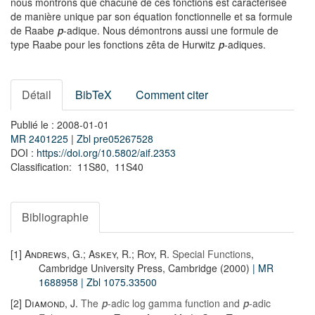
nous montrons que chacune de ces fonctions est caractérisée
de manière unique par son équation fonctionnelle et sa formule
de Raabe
-adique. Nous démontrons aussi une formule de
p
type Raabe pour les fonctions zêta de Hurwitz
-adiques.
p
Détail
BibTeX
Comment citer
Publié le : 2008-01-01
MR 2401225
|
Zbl pre05267528
DOI :
https://doi.org/10.5802/aif.2353
Classification: 11S80, 11S40
Bibliographie
[1]
Andrews, G.; Askey, R.; Roy, R.
Special Functions
,
Cambridge University Press, Cambridge (2000)
| MR
1688958
| Zbl 1075.33500
[2]
Diamond, J.
The
-adic log gamma function and
-adic
p
p