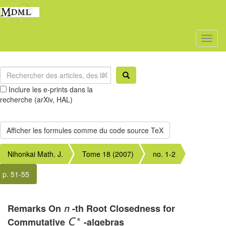
Toggl
naviga
Inclure les e-prints dans la
recherche (arXiv, HAL)
Nihonkai Math. J.
Tome 18 (2007)
no. 1-2
p. 51-55
Remarks On
-th Root Closedness for
n
∗
Commutative
-algebras
C