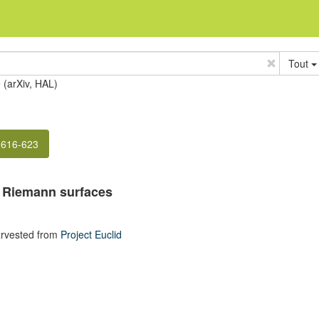
Tout
e (arXiv, HAL)
 616-623
f Riemann surfaces
rvested from
Project Euclid