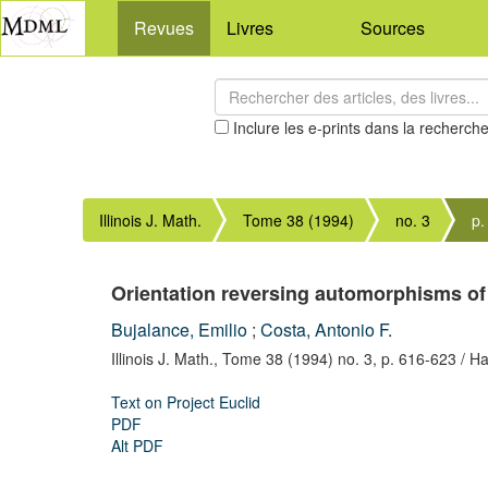
Revues
Livres
Sources
Inclure les e-prints dans la recherch
Illinois J. Math.
Tome 38 (1994)
no. 3
p.
Orientation reversing automorphisms o
Bujalance, Emilio
;
Costa, Antonio F.
Illinois J. Math.,
Tome 38 (1994) no. 3,
p. 616-623
/ Ha
Text on Project Euclid
PDF
Alt PDF