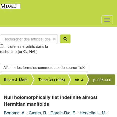
Toggl
naviga
Inclure les e-prints dans la
recherche (arXiv, HAL)
Illinois J. Math.
Tome 39 (1995)
no. 4
p. 635-660
Null holomorphically flat indefinite almost
Hermitian manifolds
Bonome, A.
;
Castro, R.
;
García-Río, E.
;
Hervella, L. M.
;