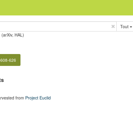
Tout
e (arXiv, HAL)
 608-626
ts
rvested from
Project Euclid