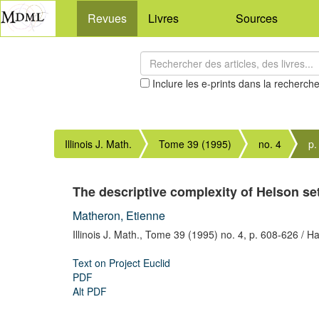
Revues
Livres
Sources
Inclure les e-prints dans la recherch
Illinois J. Math.
Tome 39 (1995)
no. 4
p.
The descriptive complexity of Helson se
Matheron, Etienne
Illinois J. Math.,
Tome 39 (1995) no. 4,
p. 608-626
/ Ha
Text on Project Euclid
PDF
Alt PDF