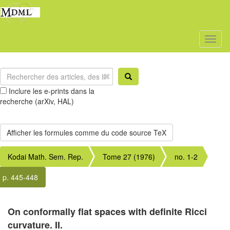
Toggl
naviga
Inclure les e-prints dans la
recherche (arXiv, HAL)
Kodai Math. Sem. Rep.
Tome 27 (1976)
no. 1-2
p. 445-448
On conformally flat spaces with definite Ricci
curvature. II.