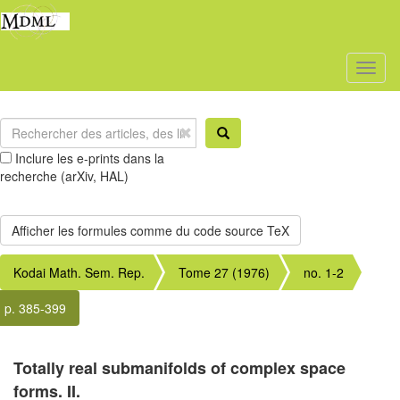
Toggl
naviga
Inclure les e-prints dans la
recherche (arXiv, HAL)
Kodai Math. Sem. Rep.
Tome 27 (1976)
no. 1-2
p. 385-399
Totally real submanifolds of complex space
forms. II.