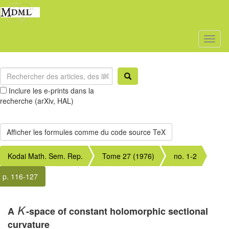
Toggl
naviga
Inclure les e-prints dans la
recherche (arXiv, HAL)
Kodai Math. Sem. Rep.
Tome 27 (1976)
no. 1-2
p. 116-127
A
-space of constant holomorphic sectional
K
curvature