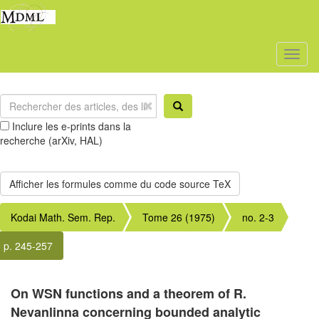
Toggl
naviga
Inclure les e-prints dans la
recherche (arXiv, HAL)
Kodai Math. Sem. Rep.
Tome 26 (1975)
no. 2-3
p. 245-257
On WSN functions and a theorem of R.
Nevanlinna concerning bounded analytic