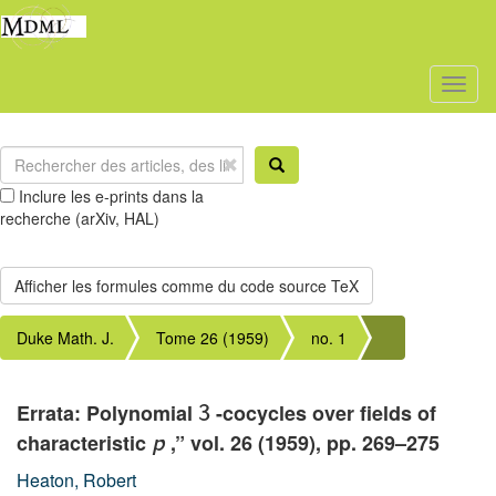
Toggl
naviga
Inclure les e-prints dans la
recherche (arXiv, HAL)
Duke Math. J.
Tome 26 (1959)
no. 1
Errata: Polynomial
-cocycles over fields of
3
characteristic
,” vol. 26 (1959), pp. 269–275
p
Heaton, Robert