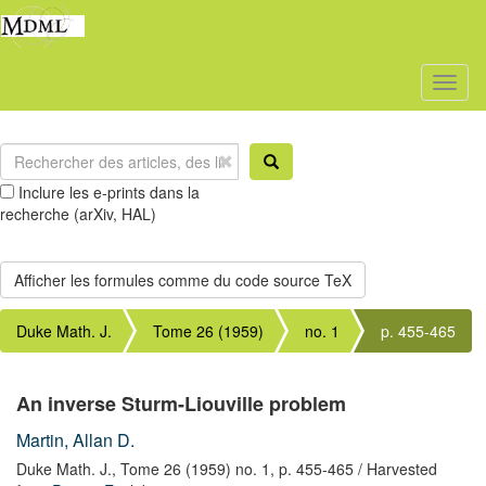
Toggl
naviga
Inclure les e-prints dans la
recherche (arXiv, HAL)
Duke Math. J.
Tome 26 (1959)
no. 1
p. 455-465
An inverse Sturm-Liouville problem
Martin, Allan D.
Duke Math. J.,
Tome 26 (1959) no. 1,
p. 455-465
/ Harvested