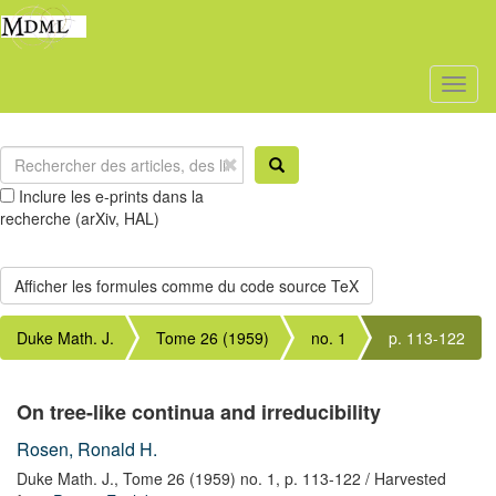
Toggl
naviga
Inclure les e-prints dans la
recherche (arXiv, HAL)
Duke Math. J.
Tome 26 (1959)
no. 1
p. 113-122
On tree-like continua and irreducibility
Rosen, Ronald H.
Duke Math. J.,
Tome 26 (1959) no. 1,
p. 113-122
/ Harvested