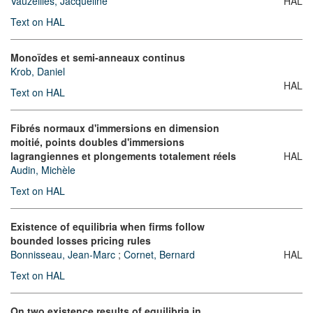
Vauzeilles, Jacqueline
HAL
Text on HAL
Monoïdes et semi-anneaux continus
Krob, Daniel
HAL
Text on HAL
Fibrés normaux d'immersions en dimension
moitié, points doubles d'immersions
lagrangiennes et plongements totalement réels
HAL
Audin, Michèle
Text on HAL
Existence of equilibria when firms follow
bounded losses pricing rules
Bonnisseau, Jean-Marc
;
Cornet, Bernard
HAL
Text on HAL
On two existence results of equilibria in