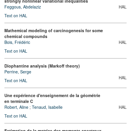
strongly nonlinear variational inequalities
Feggous, Abdelaziz
HAL
Text on HAL
Mathemical modeling of carcinogenesis for some
chemical compounds
Bois, Frédéric
HAL
Text on HAL
Diophantine analysis (Markoff theory)
Perrine, Serge
HAL
Text on HAL
Une expérience d'enseignement de la géométrie
en terminale C
Robert, Aline
;
Tenaud, Isabelle
HAL
Text on HAL
Estimation de la matrice des moments spectraux