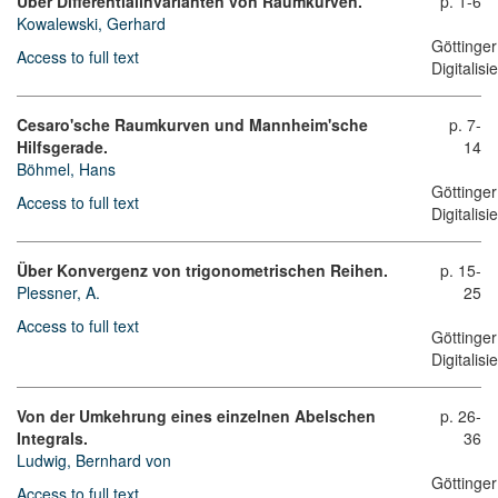
Über Differentialinvarianten von Raumkurven.
p. 1-6
Kowalewski, Gerhard
Göttinger
Access to full text
Digitalis
Cesaro'sche Raumkurven und Mannheim'sche
p. 7-
Hilfsgerade.
14
Böhmel, Hans
Göttinger
Access to full text
Digitalis
Über Konvergenz von trigonometrischen Reihen.
p. 15-
Plessner, A.
25
Access to full text
Göttinger
Digitalis
Von der Umkehrung eines einzelnen Abelschen
p. 26-
Integrals.
36
Ludwig, Bernhard von
Göttinger
Access to full text