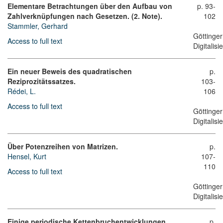
Elementare Betrachtungen über den Aufbau von
p. 93-
Zahlverknüpfungen nach Gesetzen. (2. Note).
102
Stammler, Gerhard
Göttinger
Access to full text
Digitalis
Ein neuer Beweis des quadratischen
p.
Reziprozitätssatzes.
103-
Rédei, L.
106
Access to full text
Göttinger
Digitalis
Über Potenzreihen von Matrizen.
p.
Hensel, Kurt
107-
110
Access to full text
Göttinger
Digitalis
Einige periodische Kettenbruchentwicklungen.
p.