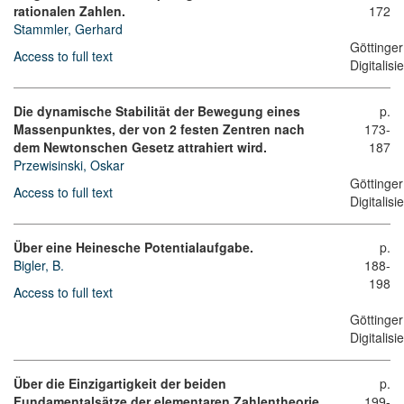
rationalen Zahlen.
172
Stammler, Gerhard
Göttinger
Access to full text
Digitalis
Die dynamische Stabilität der Bewegung eines
p.
Massenpunktes, der von 2 festen Zentren nach
173-
dem Newtonschen Gesetz attrahiert wird.
187
Przewisinski, Oskar
Göttinger
Access to full text
Digitalis
Über eine Heinesche Potentialaufgabe.
p.
Bigler, B.
188-
198
Access to full text
Göttinger
Digitalis
Über die Einzigartigkeit der beiden
p.
Fundamentalsätze der elementaren Zahlentheorie.
199-