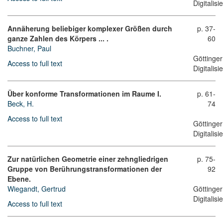
Digitalis
Annäherung beliebiger komplexer Größen durch
p. 37-
ganze Zahlen des Körpers ... .
60
Buchner, Paul
Göttinger
Access to full text
Digitalis
Über konforme Transformationen im Raume I.
p. 61-
Beck, H.
74
Access to full text
Göttinger
Digitalis
Zur natürlichen Geometrie einer zehngliedrigen
p. 75-
Gruppe von Berührungstransformationen der
92
Ebene.
Wiegandt, Gertrud
Göttinger
Digitalis
Access to full text