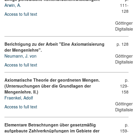
Arwin, A.
111-
128
Access to full text
Göttinger
Digitalis
Berichtigung zu der Arbeit "Eine Axiomatisierung
p. 128
der Mengenlehre".
Neumann, J. von
Göttinger
Digitalis
Access to full text
Axiomatische Theorie der geordneten Mengen.
p.
(Untersuchungen über die Grundlagen der
129-
Mengenlehre. II.)
158
Fraenkel, Adolf
Göttinger
Access to full text
Digitalis
Elementare Betrachtungen über gesetzmäßig
p.
aufgebaute Zahlverknüpfungen im Gebiete der
159-