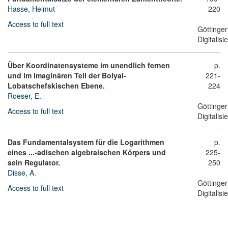
Hasse, Helmut
220
Access to full text
Göttinger
Digitalis
Über Koordinatensysteme im unendlich fernen
p.
und im imaginären Teil der Bolyai-
221-
Lobatschefskischen Ebene.
224
Roeser, E.
Göttinger
Access to full text
Digitalis
Das Fundamentalsystem für die Logarithmen
p.
eines ...-adischen algebraischen Körpers und
225-
sein Regulator.
250
Disse, A.
Göttinger
Access to full text
Digitalis