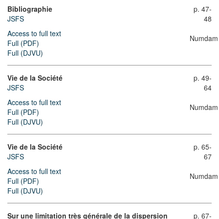
Bibliographie
p. 47-
JSFS
48
Access to full text
Numdam
Full (PDF)
Full (DJVU)
Vie de la Société
p. 49-
JSFS
64
Access to full text
Numdam
Full (PDF)
Full (DJVU)
Vie de la Société
p. 65-
JSFS
67
Access to full text
Numdam
Full (PDF)
Full (DJVU)
Sur une limitation très générale de la dispersion
p. 67-