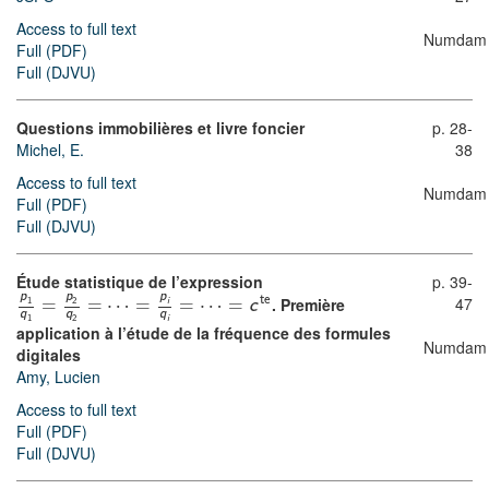
Access to full text
Numdam
Full (PDF)
Full (DJVU)
Questions immobilières et livre foncier
p. 28-
Michel, E.
38
Access to full text
Numdam
Full (PDF)
Full (DJVU)
Étude statistique de l’expression
p. 39-
p
p
p
47
⋯
⋯
. Première
te
1
2
i
=
=
=
=
=
c
q
q
q
1
2
i
application à l’étude de la fréquence des formules
Numdam
digitales
Amy, Lucien
Access to full text
Full (PDF)
Full (DJVU)