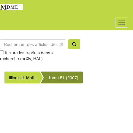
Toggl
naviga
Inclure les e-prints dans la
recherche (arXiv, HAL)
Illinois J. Math.
Tome 51 (2007)