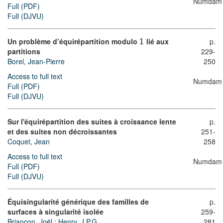
Numdam
Full (PDF)
Full (DJVU)
Un problème d’équirépartition modulo
lié aux
p.
1
partitions
229-
Borel, Jean-Pierre
250
Access to full text
Numdam
Full (PDF)
Full (DJVU)
Sur l'équirépartition des suites à croissance lente
p.
et des suites non décroissantes
251-
Coquet, Jean
258
Access to full text
Numdam
Full (PDF)
Full (DJVU)
Équisingularité générique des familles de
p.
surfaces à singularité isolée
259-
Briançon, Joël
;
Henry, J.P.G.
281