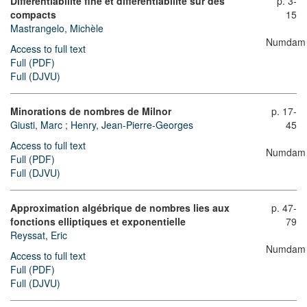
Différentiabilité fine et différentiabilité sur des
p. 3-
compacts
15
Mastrangelo, Michèle
Numdam
Access to full text
Full (PDF)
Full (DJVU)
Minorations de nombres de Milnor
p. 17-
Giusti, Marc
;
Henry, Jean-Pierre-Georges
45
Access to full text
Numdam
Full (PDF)
Full (DJVU)
Approximation algébrique de nombres lies aux
p. 47-
fonctions elliptiques et exponentielle
79
Reyssat, Eric
Numdam
Access to full text
Full (PDF)
Full (DJVU)