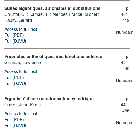
Suites algébriques, automates et substitutions
p.
Christol, G.
;
Kamae, T.
;
Mendès France, Michel
;
401-
Rauzy, Gérard
419
Access to full text
Numdam
Full (PDF)
Full (DJVU)
Propriétés arithmétiques des fonctions entières
p.
Gruman, Lawrence
421-
440
Access to full text
Full (PDF)
Numdam
Full (DJVU)
Ergodicité d'une transformation cylindrique
p.
Conze, Jean-Pierre
441-
456
Access to full text
Full (PDF)
Numdam
Full (DJVU)