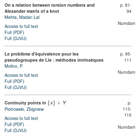
On a relation between torsion numbers and
p. 81-
Alexander matrix of a knot
94
Mehta, Madan Lal
Numdam
Access to full text
Full (PDF)
Full (DJVU)
Le problème d'équivalence pour les
p. 95-
pseudogroupes de Lie : méthodes intrinsèques
111
Molino, P.
Numdam
Access to full text
Full (PDF)
Full (DJVU)
Continuity points in
{
}
×
p.
x
Y
113-
Piotrowski, Zbigniew
115
Access to full text
Full (PDF)
Numdam
Full (DJVU)