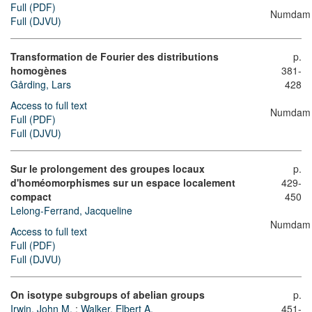
Full (PDF)
Numdam
Full (DJVU)
Transformation de Fourier des distributions
p.
homogènes
381-
Gårding, Lars
428
Access to full text
Numdam
Full (PDF)
Full (DJVU)
Sur le prolongement des groupes locaux
p.
d'homéomorphismes sur un espace localement
429-
compact
450
Lelong-Ferrand, Jacqueline
Numdam
Access to full text
Full (PDF)
Full (DJVU)
On isotype subgroups of abelian groups
p.
Irwin, John M.
;
Walker, Elbert A.
451-