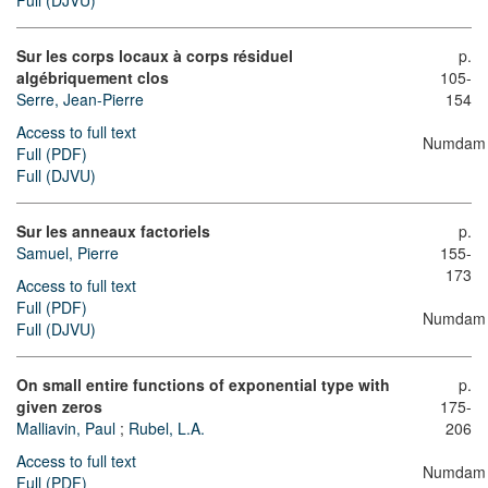
Full (DJVU)
Sur les corps locaux à corps résiduel
p.
algébriquement clos
105-
Serre, Jean-Pierre
154
Access to full text
Numdam
Full (PDF)
Full (DJVU)
Sur les anneaux factoriels
p.
Samuel, Pierre
155-
173
Access to full text
Full (PDF)
Numdam
Full (DJVU)
On small entire functions of exponential type with
p.
given zeros
175-
Malliavin, Paul
;
Rubel, L.A.
206
Access to full text
Numdam
Full (PDF)