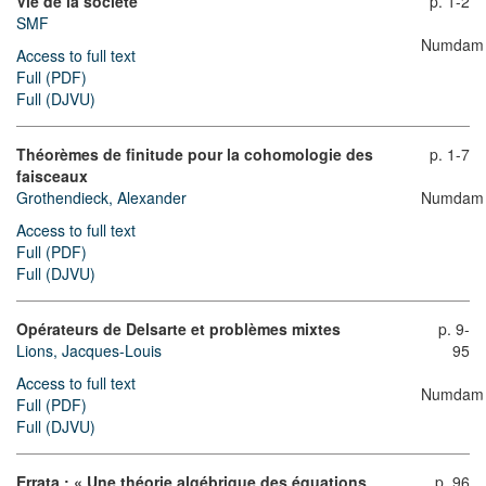
Vie de la société
p. 1-2
SMF
Numdam
Access to full text
Full (PDF)
Full (DJVU)
Théorèmes de finitude pour la cohomologie des
p. 1-7
faisceaux
Grothendieck, Alexander
Numdam
Access to full text
Full (PDF)
Full (DJVU)
Opérateurs de Delsarte et problèmes mixtes
p. 9-
Lions, Jacques-Louis
95
Access to full text
Numdam
Full (PDF)
Full (DJVU)
Errata : « Une théorie algébrique des équations
p. 96