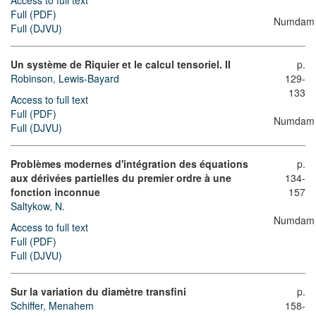
Access to full text
Full (PDF)
Numdam
Full (DJVU)
Un système de Riquier et le calcul tensoriel. II
p.
Robinson, Lewis-Bayard
129-
133
Access to full text
Full (PDF)
Numdam
Full (DJVU)
Problèmes modernes d'intégration des équations
p.
aux dérivées partielles du premier ordre à une
134-
fonction inconnue
157
Saltykow, N.
Numdam
Access to full text
Full (PDF)
Full (DJVU)
Sur la variation du diamètre transfini
p.
Schiffer, Menahem
158-