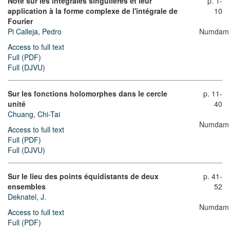
Note sur les intégrales singulières et leur
p. 1-
application à la forme complexe de l'intégrale de
10
Fourier
Pi Calleja, Pedro
Numdam
Access to full text
Full (PDF)
Full (DJVU)
Sur les fonctions holomorphes dans le cercle
p. 11-
unité
40
Chuang, Chi-Tai
Numdam
Access to full text
Full (PDF)
Full (DJVU)
Sur le lieu des points équidistants de deux
p. 41-
ensembles
52
Deknatel, J.
Numdam
Access to full text
Full (PDF)