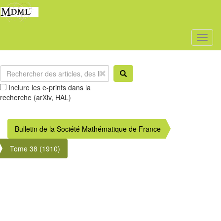
Toggl
naviga
Inclure les e-prints dans la
recherche (arXiv, HAL)
Bulletin de la Société Mathématique de France
Tome 38 (1910)