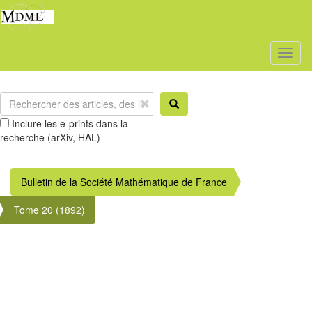
Toggl
naviga
Inclure les e-prints dans la
recherche (arXiv, HAL)
Bulletin de la Société Mathématique de France
Tome 20 (1892)