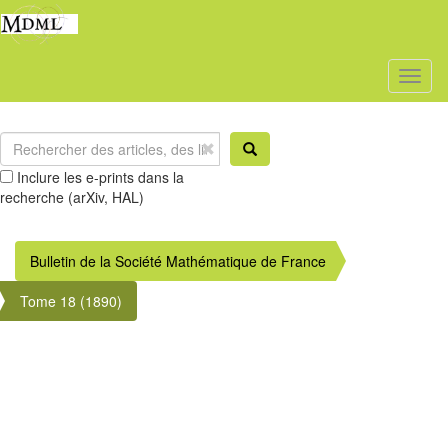
Toggl
naviga
Inclure les e-prints dans la
recherche (arXiv, HAL)
Bulletin de la Société Mathématique de France
Tome 18 (1890)