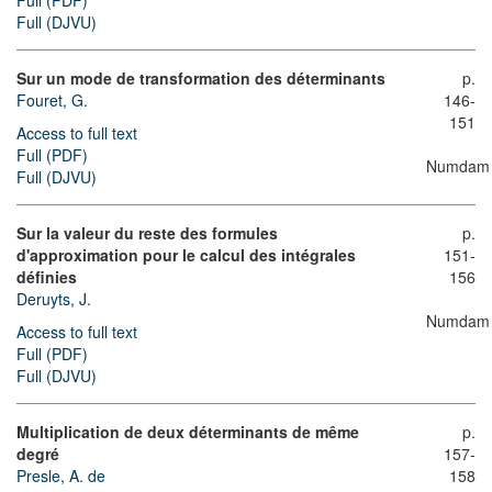
Full (PDF)
Full (DJVU)
Sur un mode de transformation des déterminants
p.
Fouret, G.
146-
151
Access to full text
Full (PDF)
Numdam
Full (DJVU)
Sur la valeur du reste des formules
p.
d'approximation pour le calcul des intégrales
151-
définies
156
Deruyts, J.
Numdam
Access to full text
Full (PDF)
Full (DJVU)
Multiplication de deux déterminants de même
p.
degré
157-
Presle, A. de
158