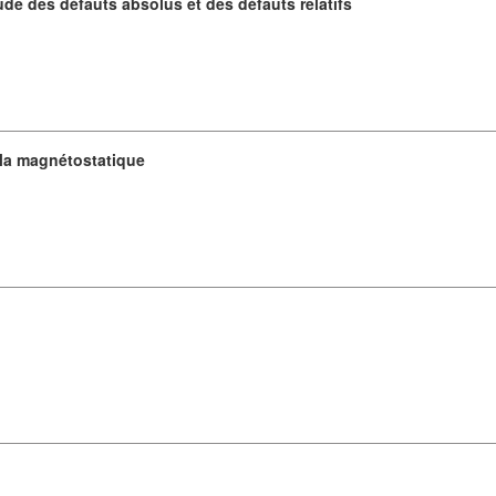
ude des défauts absolus et des défauts relatifs
e la magnétostatique