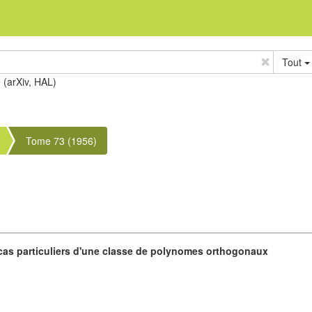
Tout
e (arXiv, HAL)
Tome 73 (1956)
as particuliers d'une classe de polynomes orthogonaux