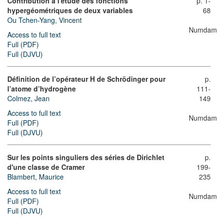
Contribution à l'étude des fonctions
p. 1-
hypergéométriques de deux variables
68
Ou Tchen-Yang, Vincent
Numdam
Access to full text
Full (PDF)
Full (DJVU)
Définition de l’opérateur
H
de Schrödinger pour
p.
l’atome d’hydrogène
111-
Colmez, Jean
149
Access to full text
Numdam
Full (PDF)
Full (DJVU)
Sur les points singuliers des séries de Dirichlet
p.
d'une classe de Cramer
199-
Blambert, Maurice
235
Access to full text
Numdam
Full (PDF)
Full (DJVU)