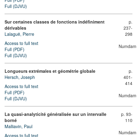
Full (PDF)
Full (DJVU)
Sur certaines classes de fonctions indéfiniment
p.
dérivables
237-
Lalaguë, Pierre
298
Access to full text
Numdam
Full (PDF)
Full (DJVU)
Longueurs extrémales et géométrie globale
p.
Hersch, Joseph
401-
414
Access to full text
Full (PDF)
Numdam
Full (DJVU)
La quasi-analyticité généralisée sur un intervalle
p. 93-
borné
110
Malliavin, Paul
Numdam
Access to full text