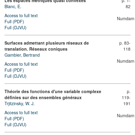
Les espaces métriques quasi convexes
p. 1-
Blanc, E.
82
Access to full text
Numdam
Full (PDF)
Full (DJVU)
Surfaces admettant plusieurs réseaux de
p. 83-
translation. Réseaux coniques
118
Gambier, Bertrand
Numdam
Access to full text
Full (PDF)
Full (DJVU)
Théorie des fonctions d'une variable complexe
p.
définies sur des ensembles généraux
119-
Trjitzinsky, W. J.
191
Access to full text
Numdam
Full (PDF)
Full (DJVU)