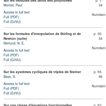
Sur les modules des zéros des polynômes
p. 1-
Montel, Paul
34
Access to full text
Numdam
Full (PDF)
Full (DJVU)
Sur les formules d'interpolation de Stirling et de
p. 35-
Newton (suite)
54
Nörlund, N. E.
Numdam
Access to full text
Full (PDF)
Full (DJVU)
Sur les systèmes cycliques de triples de Steiner
p. 55-
Bays, S.
96
Access to full text
Numdam
Full (PDF)
Full (DJVU)
Sur une classe d'équations fonctionnelles
p. 97-