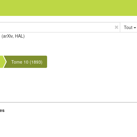
Tout
e (arXiv, HAL)
Tome 10 (1893)
res