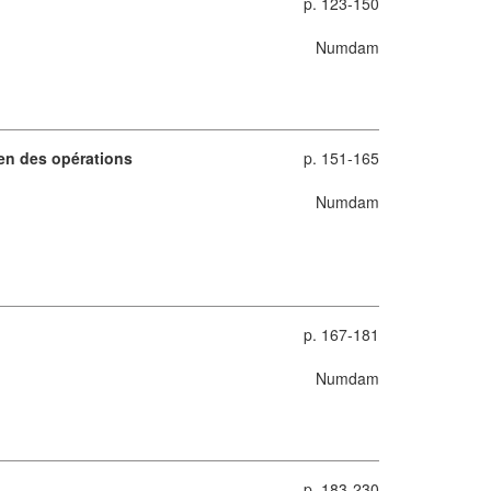
p. 123-150
Numdam
en des opérations
p. 151-165
Numdam
p. 167-181
Numdam
p. 183-230