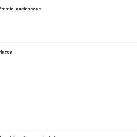
férentiel quelconque
rfaces