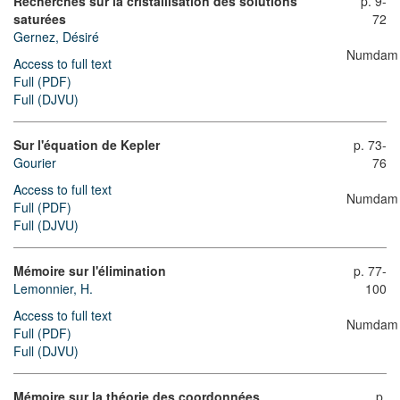
Recherches sur la cristallisation des solutions
p. 9-
saturées
72
Gernez, Désiré
Numdam
Access to full text
Full (PDF)
Full (DJVU)
Sur l'équation de Kepler
p. 73-
Gourier
76
Access to full text
Numdam
Full (PDF)
Full (DJVU)
Mémoire sur l'élimination
p. 77-
Lemonnier, H.
100
Access to full text
Numdam
Full (PDF)
Full (DJVU)
Mémoire sur la théorie des coordonnées
p.