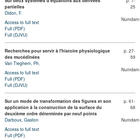
Sur deux systèmes d'équations aux dérivées
p. 7-
partielles
25
Didon, F.
Numdam
Access to full text
Full (PDF)
Full (DJVU)
Recherches pour servir à l'histoire physiologique
p. 27-
des mucédinées
59
Van Tieghem, Ph.
Numdam
Access to full text
Full (PDF)
Full (DJVU)
Sur un mode de transformation des figures et son
p. 61-
application à la construction de la surface du
68
deuxième ordre déterminée par neuf points
Darboux, Gaston
Numdam
Access to full text
Full (PDF)