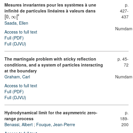
Mesures invariantes pour les systèmes à une
p.
infinité de particules linéaires à valeurs dans
427-
s
∞
437
[
0
,
[
Saada, Ellen
Numdam
Access to full text
Full (PDF)
Full (DJVU)
The martingale problem with sticky reflection
p. 45-
conditions, and a system of particles interacting
72
at the boundary
Graham, Carl
Numdam
Access to full text
Full (PDF)
Full (DJVU)
Hydrodynamical limit for the asymmetric zero-
p.
range process
189-
Benassi, Albert
;
Fouque, Jean-Pierre
200