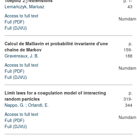
Toeplitz
-extensions
p. 1-
Z
2
Lemańczyk, Mariusz
43
Access to full text
Numdam
Full (PDF)
Full (DJVU)
Calcul de Malliavin et probabilité invariante d'une
p.
chaîne de Markov
159-
Gravereaux, J. B.
188
Access to full text
Numdam
Full (PDF)
Full (DJVU)
Limit laws for a coagulation model of interacting
p.
random particles
319-
Nappo, G.
;
Orlandi, E.
344
Access to full text
Numdam
Full (PDF)
Full (DJVU)