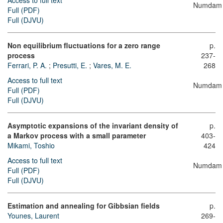
Access to full text
Numdam
Full (PDF)
Full (DJVU)
Non equilibrium fluctuations for a zero range
p.
process
237-
Ferrari, P. A.
;
Presutti, E.
;
Vares, M. E.
268
Access to full text
Numdam
Full (PDF)
Full (DJVU)
Asymptotic expansions of the invariant density of
p.
a Markov process with a small parameter
403-
Mikami, Toshio
424
Access to full text
Numdam
Full (PDF)
Full (DJVU)
Estimation and annealing for Gibbsian fields
p.
Younes, Laurent
269-