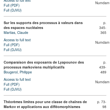
Access to full text
Numdam
Full (PDF)
Full (DJVU)
Sur les supports des processus à valeurs dans
p.
des espaces nucléaires
345-
Martias, Claude
365
Access to full text
Numdam
Full (PDF)
Full (DJVU)
Comparaison des exposants de Lyapounov des
p.
processus markoviens multiplicatifs
439-
Bougerol, Philippe
489
Access to full text
Numdam
Full (PDF)
Full (DJVU)
Théorèmes limites pour une classe de chaînes de
p. 73-
Markov et applications aux difféomorphismes
98