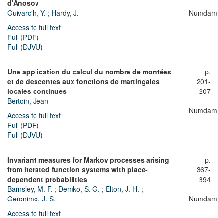
d'Anosov
Guivarc'h, Y.
;
Hardy, J.
Numdam
Access to full text
Full (PDF)
Full (DJVU)
Une application du calcul du nombre de montées
p.
et de descentes aux fonctions de martingales
201-
locales continues
207
Bertoin, Jean
Numdam
Access to full text
Full (PDF)
Full (DJVU)
Invariant measures for Markov processes arising
p.
from iterated function systems with place-
367-
dependent probabilities
394
Barnsley, M. F.
;
Demko, S. G.
;
Elton, J. H.
;
Geronimo, J. S.
Numdam
Access to full text