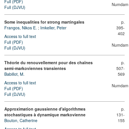
Full (PDF)
Numdam
Full (DJVU)
Some inequalities for strong martingales
p.
Frangos, Nikos E.
;
Imkeller, Peter
395-
402
Access to full text
Full (PDF)
Numdam
Full (DJVU)
Théorie du renouvellement pour des chaînes
p.
semi-markoviennes transientes
507-
Babillot, M.
569
Access to full text
Numdam
Full (PDF)
Full (DJVU)
Approximation gaussienne d'algorithmes
p.
stochastiques à dynamique markovienne
131-
Bouton, Catherine
155