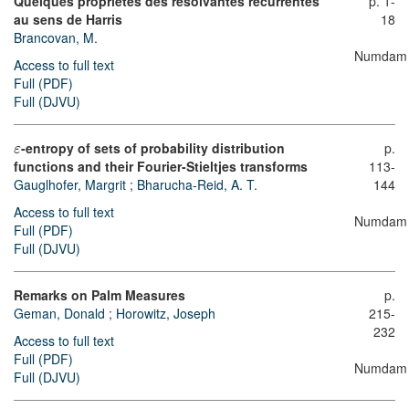
Quelques propriétés des résolvantes récurrentes
p. 1-
au sens de Harris
18
Brancovan, M.
Numdam
Access to full text
Full (PDF)
Full (DJVU)
-entropy of sets of probability distribution
p.
ε
functions and their Fourier-Stieltjes transforms
113-
Gauglhofer, Margrit
;
Bharucha-Reid, A. T.
144
Access to full text
Numdam
Full (PDF)
Full (DJVU)
Remarks on Palm Measures
p.
Geman, Donald
;
Horowitz, Joseph
215-
232
Access to full text
Full (PDF)
Numdam
Full (DJVU)