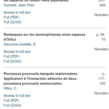
les espaces de Hilbert réels séparables
351-
Ouvrard, Jean-Yves
368
Access to full text
Numdam
Full (PDF)
Full (DJVU)
Remarques sur les isomorphismes entre espaces
p. 59-
d'Orlicz
75
Dacunha-Castelle, D.
Numdam
Access to full text
Full (PDF)
Full (DJVU)
Processus ponctuels marqués stationnaires.
p.
Application à l'interaction sélective de deux
177-
processus ponctuels stationnaires
192
Hilico, C.
Numdam
Access to full text
Full (PDF)
Full (DJVU)