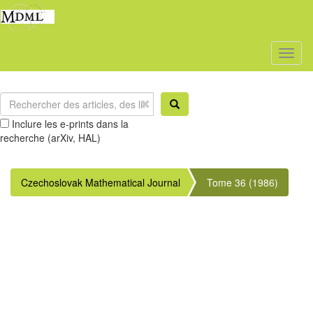
Toggl
naviga
Inclure les e-prints dans la
recherche (arXiv, HAL)
Czechoslovak Mathematical Journal
Tome 36 (1986)