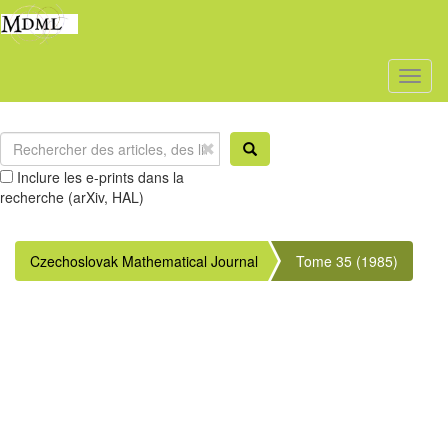
Toggl
naviga
Inclure les e-prints dans la
recherche (arXiv, HAL)
Czechoslovak Mathematical Journal
Tome 35 (1985)