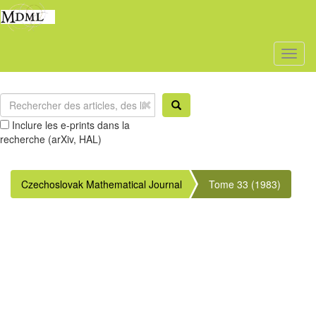
Toggl
naviga
Inclure les e-prints dans la
recherche (arXiv, HAL)
Czechoslovak Mathematical Journal
Tome 33 (1983)