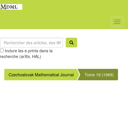
Toggl
naviga
Inclure les e-prints dans la
recherche (arXiv, HAL)
Czechoslovak Mathematical Journal
Tome 19 (1969)