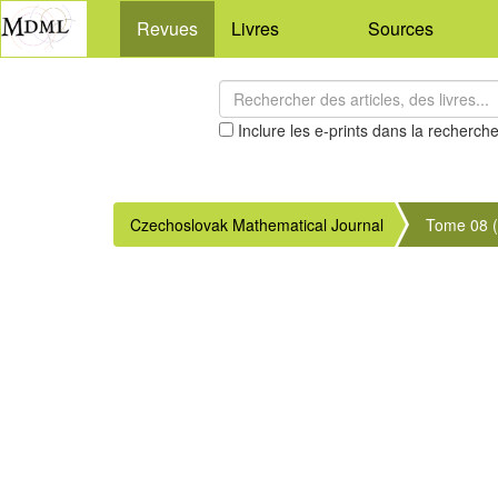
Revues
Livres
Sources
Inclure les e-prints dans la recherch
Czechoslovak Mathematical Journal
Tome 08 