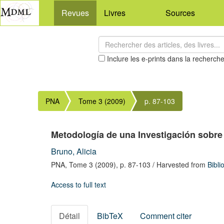
Revues
Livres
Sources
Inclure les e-prints dans la recherch
PNA
Tome 3 (2009)
p. 87-103
Metodología de una Investigación sobr
Bruno, Alicia
PNA,
Tome 3
(2009),
p. 87-103
/ Harvested from
Bibli
Access to full text
Détail
BibTeX
Comment citer