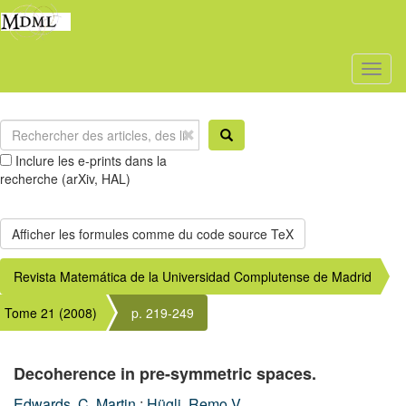
Toggl
naviga
Inclure les e-prints dans la
recherche (arXiv, HAL)
Revista Matemática de la Universidad Complutense de Madrid
Tome 21 (2008)
p. 219-249
Decoherence in pre-symmetric spaces.
Edwards, C. Martin
;
Hügli, Remo V.