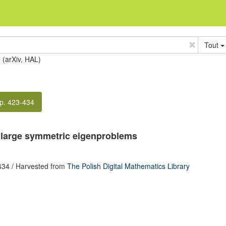
Tout
e (arXiv, HAL)
p. 423-434
r large symmetric eigenproblems
434
/ Harvested from
The Polish Digital Mathematics Library