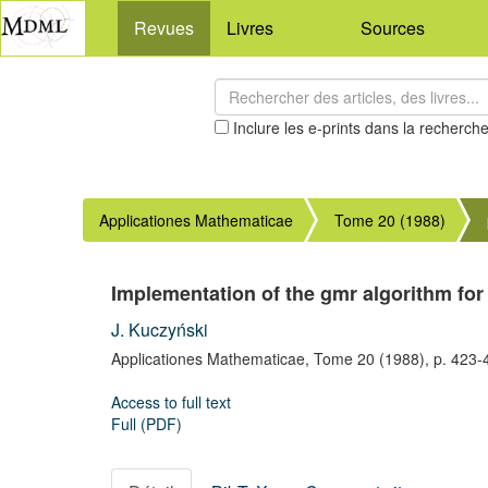
Revues
Livres
Sources
Inclure les e-prints dans la recherch
Applicationes Mathematicae
Tome 20 (1988)
Implementation of the gmr algorithm fo
J. Kuczyński
Applicationes Mathematicae,
Tome 20
(1988),
p. 423-
Access to full text
Full (PDF)