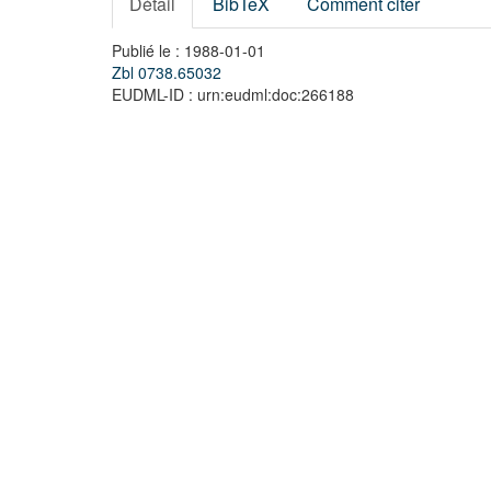
Détail
BibTeX
Comment citer
Publié le : 1988-01-01
Zbl 0738.65032
EUDML-ID : urn:eudml:doc:266188