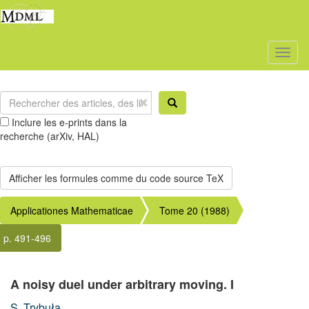
Toggl
naviga
Inclure les e-prints dans la
recherche (arXiv, HAL)
Applicationes Mathematicae
Tome 20 (1988)
p. 491-496
A noisy duel under arbitrary moving. I
S. Trybuła